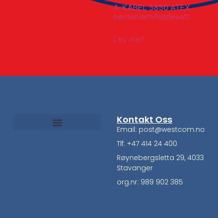
A-KABEL 5850 ATEX
hørselvern/hodesett
Les mer!
Kontakt Oss
Email: post@westcom.no
Tlf: +47 414 24 400
Røynebergsletta 29, 4033
Stavanger
org.nr: 989 902 385