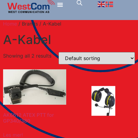
Home
/ Brands / A-Kabel
A-Kabel
Showing all 2 results
AK6612 ATEX PTT for
GP340/380
Les mer!