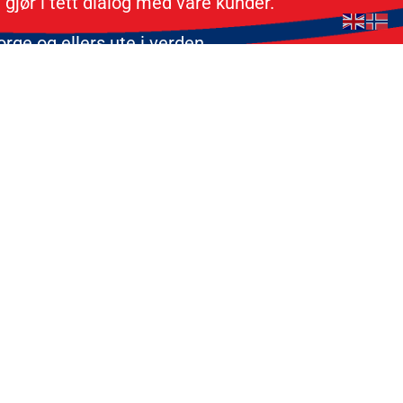
 gjør i tett dialog med våre kunder.
orge og ellers ute i verden.
ter.
TEX utstyr etter gjeldene krav.
ten er satt opp slik at kunden sender inn
a som kan repareres på huset, hva som må
 enten det gjøres hos oss eller må sendes
EX godkjenning på utstyret. Utstyr som vi
e erstatnings utstyr.