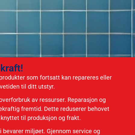
kraft!
 produkter som fortsatt kan repareres eller
tiden til ditt utstyr.
 overforbruk av ressurser. Reparasjon og
ekraftig fremtid. Dette reduserer behovet
nyttet til produksjon og frakt.
 vi bevarer miljøet. Gjennom service og