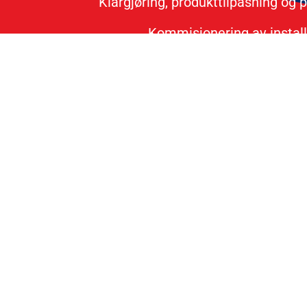
Klargjøring, produkttilpasning og p
Kommisjonering av installas
Inf
Verkstedet vårt er sertifisert
Vi tilbyr reparasjon av headset, nøkling
utstyret til oss for gjennomgang og tes
sendes til spesialverksted og hva som må
bort. Ex/ATEX radioer må sendes til leve
anser som kasserbart