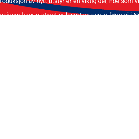
roduksjon av nytt utstyr er en viktig del, noe som vi
joner hvor utstyret er levert av oss, utfører vi i N
ormasjon om våre verkstedtjenes
 for å kunne utføre service og reparasjoner på Ex/A
sbrytere (PTT), monofoner (RSM) og radioer. Tjenes
ting. Vi setter kostnadsfritt opp ett tilbud på hv
 byttes ut. Hver del har en fastpris for reparasjon
randør for større reparasjoner for å beholde Ex/AT
 eller utgåtte deler, vil vi sammen med kunde finn