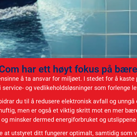
om har ett høyt fokus på bære
sinne å ta ansvar for miljøet. I stedet for å kaste
i service- og vedlikeholdsløsninger som forlenge leve
bidrar du til å redusere elektronisk avfall og unngå
uftig, men er også et viktig skritt mot en mer bær
 og minsker dermed energiforbruket og utslippene k
ikre at utstyret ditt fungerer optimalt, samtidig som