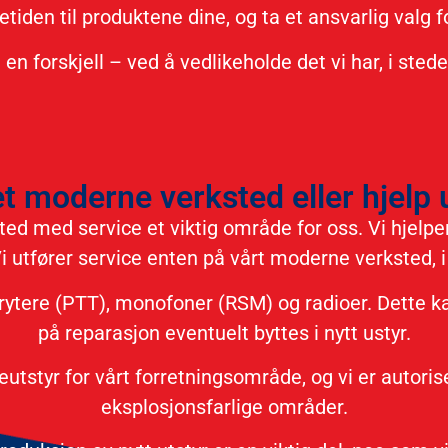
tiden til produktene dine, og ta et ansvarlig valg 
n forskjell – ved å vedlikeholde det vi har, i stedet
et moderne verksted eller hjelp u
ed med service et viktig område for oss. Vi hjelp
Vi utfører service enten på vårt moderne verksted, i
rytere (PTT), monofoner (RSM) og radioer. Dette ka
på reparasjon eventuelt byttes i nytt ustyr.
tstyr for vårt forretningsområde, og vi er autoriser
eksplosjonsfarlige områder.