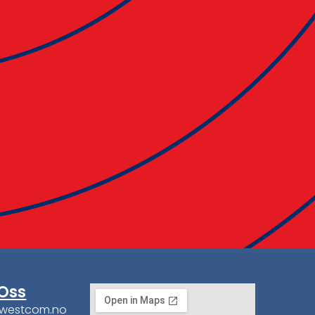
Oss
@westcom.no