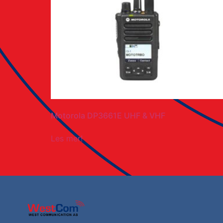
Motorola DP3661E UHF & VHF
Les mer!