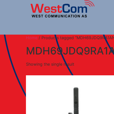
Home
/ Products tagged “MDH69JDQ9RA1A
MDH69JDQ9RA1
Showing the single result