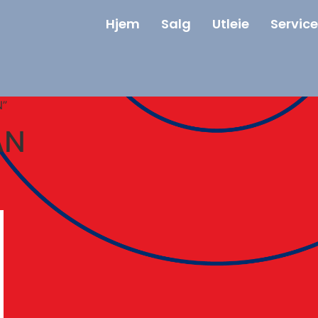
Hjem
Salg
Utleie
Service
N”
AN