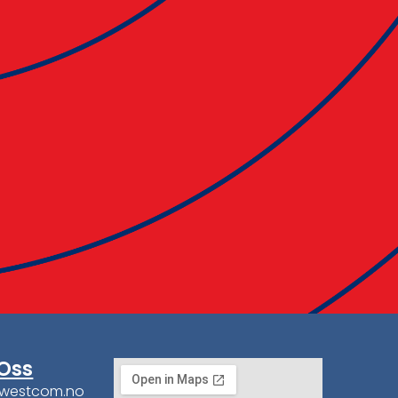
Oss
@westcom.no