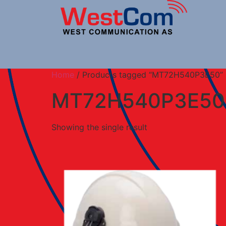
Home
/ Products tagged “MT72H540P3E50”
MT72H540P3E50
Showing the single result