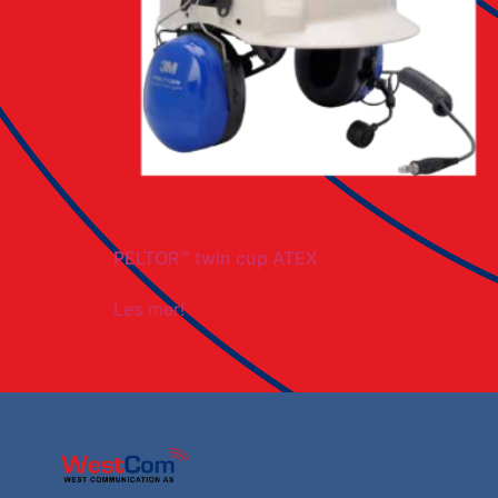
PELTOR™ twin cup ATEX
Les mer!