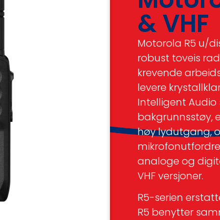
& VHF
Motorola R5 u/dis
robust toveis rad
krevende arbeidsm
levere krystallk
Intelligent Audio
bakgrunnsstøy, e
høy lydutgang, 
mikrofonutfordre
analoge og digita
VHF versjoner.
R5-serien erstatt
R5 benytter sa