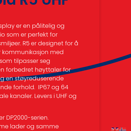
play er en pålitelig og
io som er perfekt for
iljøer. R5 er designet for å
lar kommunikasjon med
 som tilpasser seg
n forbedret høyttaler for
og en støyreduserende
nde forhold. IP67 og 64
le kanaler. Levers i UHF og
er DP2000-serien.
mme lader og samme