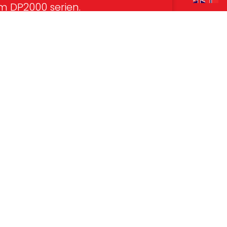
m DP2000 serien.
kt oss for tilbud
Oss
@westcom.no