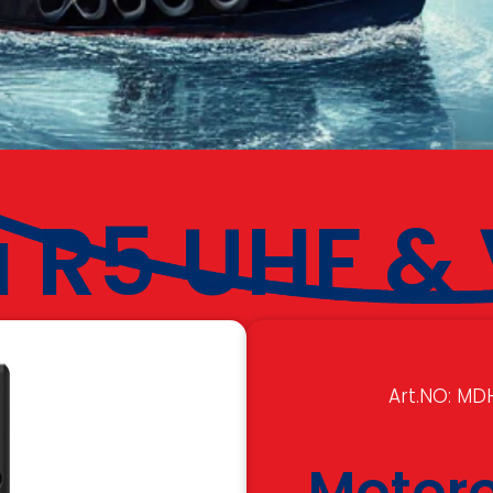
 R5 UHF &
Art.NO: M
Motoro