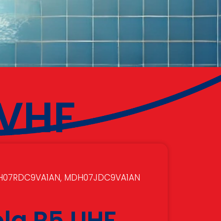
 VHF
DH07RDC9VA1AN, MDH07JDC9VA1AN
la R5 UHF